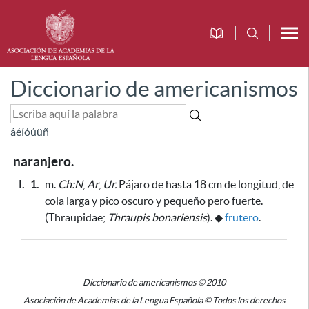
Diccionario de americanismos
á
é
í
ó
ú
ü
ñ
naranjero.
I.
1.
m.
Ch:N
,
Ar
,
Ur.
Pájaro de hasta 18 cm de longitud, de
cola larga y pico oscuro y pequeño pero fuerte.
(Thraupidae;
Thraupis bonariensis
).
◆
frutero
.
Diccionario de americanismos © 2010
Asociación de Academias de la Lengua Española © Todos los derechos