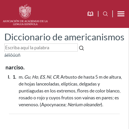
Diccionario de americanismos
á
é
í
ó
ú
ü
ñ
narciso.
I.
1.
m.
Gu
,
Ho
,
ES
,
Ni
,
CR.
Arbusto de hasta 5 m de altura,
de hojas lanceoladas, elípticas, delgadas y
puntiagudas en los extremos, flores de color blanco,
rosado o rojo y cuyos frutos son vainas en pares;
es
venenoso
. (Apocynacea;
Nerium oleander
).