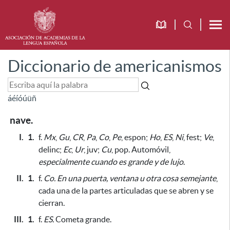
Diccionario de americanismos
á
é
í
ó
ú
ü
ñ
nave.
I.
1.
f.
Mx
,
Gu
,
CR
,
Pa
,
Co
,
Pe
, espon;
Ho
,
ES
,
Ni
, fest;
Ve
,
delinc;
Ec
,
Ur
, juv;
Cu
, pop. Automóvil,
especialmente cuando es grande y de lujo
.
II.
1.
f.
Co.
En una puerta, ventana u otra cosa semejante
,
cada una de la partes articuladas que se abren y se
cierran.
III.
1.
f.
ES.
Cometa grande.