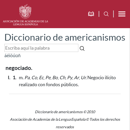
Diccionario de americanismos
á
é
í
ó
ú
ü
ñ
negociado.
I.
1.
m.
Pa
,
Co
,
Ec
,
Pe
,
Bo
,
Ch
,
Py
,
Ar
,
Ur.
Negocio ilícito
realizado con fondos públicos.
Diccionario de americanismos © 2010
Asociación de Academias de la Lengua Española © Todos los derechos
reservados