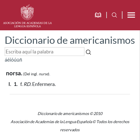
Diccionario de americanismos
á
é
í
ó
ú
ü
ñ
norsa.
(Del
ingl.
nurse
).
I.
1.
f.
RD.
Enfermera.
Diccionario de americanismos © 2010
Asociación de Academias de la Lengua Española © Todos los derechos
reservados