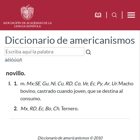
Diccionario de americanismos
á
é
í
ó
ú
ü
ñ
novillo.
I.
1.
m.
Mx:SE
,
Gu
,
Ni
,
Cu
,
RD
,
Co
,
Ve
,
Ec
,
Py
,
Ar
,
Ur.
Macho
bovino, castrado cuando joven,
que se destina al
consumo
.
2.
Mx
,
RD
,
Ec
,
Bo
,
Ch.
Ternero.
Diccionario de americanismos © 2010