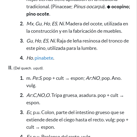
tradicional
. (Pinaceae;
Pinus oocarpa
).
◆
ocopino;
pino ocote
.
2.
Mx
,
Gu
,
Ho
,
ES
,
Ni.
Madera del ocote,
utilizada en
la construcción y en la fabricación de muebles
.
3.
Gu
,
Ho
,
ES
,
Ni.
Raja de leña resinosa del tronco de
este pino,
utilizada para la lumbre
.
4.
Ho.
pinabete
.
II.
(Del
quech.
uquti
).
1.
m.
Pe:S
, pop + cult → espon;
Ar:NO
, pop. Ano.
vulg.
2.
Ar:C,NO,O.
Tripa gruesa, asadura. pop + cult →
espon.
3.
Ec
, p.u. Colon, parte del intestino grueso que se
extiende desde el ciego hasta el recto. vulg; pop +
cult → espon.
4.
Ec
, p.u. Prolapso del recto. vulg.