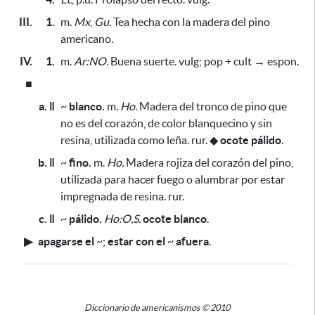
III.
1.
m.
Mx
,
Gu.
Tea hecha con la madera del pino
americano.
IV.
1.
m.
Ar:NO.
Buena suerte. vulg; pop + cult → espon
.
■
a. ǁ
~
blanco.
m.
Ho.
Madera del tronco de pino que
no es del corazón, de color blanquecino y sin
resina,
utilizada como leña
. rur.
◆
ocote pálido
.
b. ǁ
~
fino.
m.
Ho.
Madera rojiza del corazón del pino,
utilizada para hacer fuego o alumbrar por estar
impregnada de resina
. rur.
c. ǁ
~
pálido.
Ho:O,S.
ocote blanco
.
▶
apagarse el
~
;
estar con el
~
afuera
.
Diccionario de americanismos © 2010