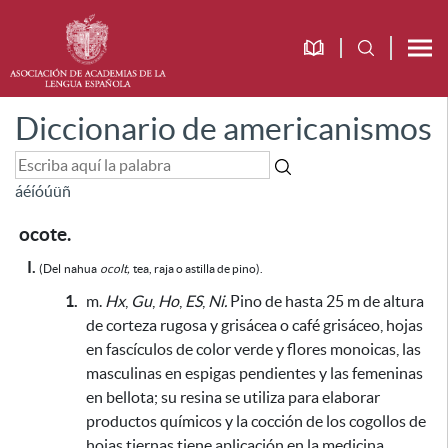
Diccionario de americanismos
á
é
í
ó
ú
ü
ñ
ocote.
I.
(Del
nahua
ocolt,
tea, raja o astilla de pino).
1.
m.
Hx
,
Gu
,
Ho
,
ES
,
Ni.
Pino de hasta 25 m de altura
de corteza rugosa y grisácea o café grisáceo, hojas
en fascículos de color verde y flores monoicas, las
masculinas en espigas pendientes y las femeninas
en bellota;
su resina se utiliza para elaborar
productos quí
micos y la cocción de los cogollos de
hojas tiernas tiene aplicación en la medicina