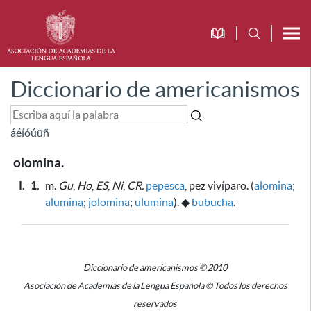
Diccionario de americanismos
á
é
í
ó
ú
ü
ñ
olomina.
I.
1.
m.
Gu
,
Ho
,
ES
,
Ni
,
CR.
pepesca
, pez vivíparo. (
alomina
;
alumina
;
jolomina
;
ulumina
).
◆
bubucha
.
Diccionario de americanismos © 2010
Asociación de Academias de la Lengua Española © Todos los derechos
reservados