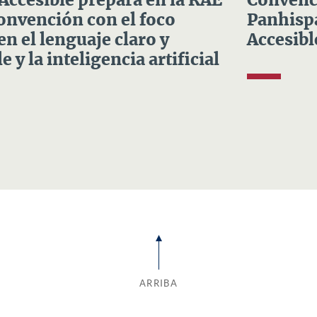
 Accesible prepara en la RAE
Convenci
Convención con el foco
Panhispá
en el lenguaje claro y
Accesibl
e y la inteligencia artificial
ARRIBA