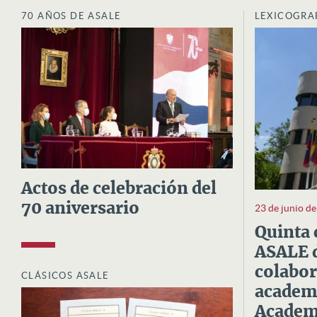
70 AÑOS DE ASALE
LEXICOGRA
Actos de celebración del
70 aniversario
23 de junio d
Quinta 
ASALE d
colabor
CLÁSICOS ASALE
academi
Academi