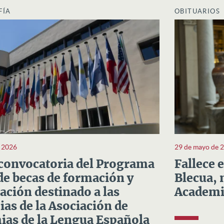
FÍA
OBITUARIOS
e 2026
29 de mayo de 
convocatoria del Programa
Fallece 
e becas de formación y
Blecua, 
ación destinado a las
Academi
as de la Asociación de
as de la Lengua Española