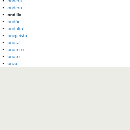
ondera
ondero
ondilla
ondón
ondulín
onegeísta
onotar
onotero
onoto
onza