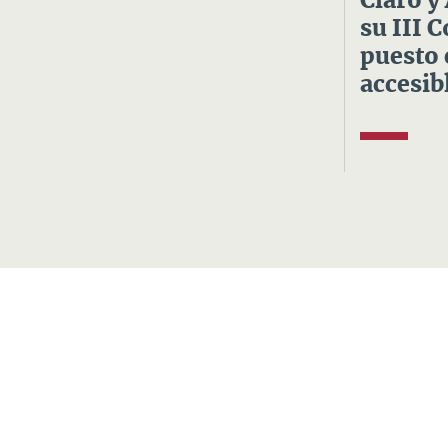
Claro y
su III 
puesto 
accesibl