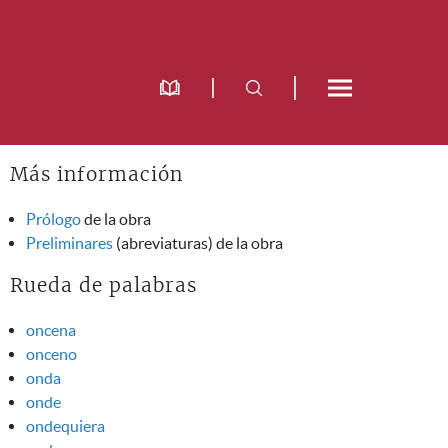
Más información
Prólogo
de la obra
Preliminares
(abreviaturas) de la obra
Rueda de palabras
oncena
onceno
onda
onde
ondequiera