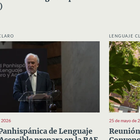
)
CLARO
LENGUAJE C
e 2026
25 de mayo de 
Panhispánica de Lenguaje
Reunión 