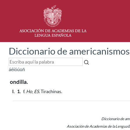
Diccionario de americanismos
á
é
í
ó
ú
ü
ñ
ondilla.
I.
1.
f.
Ho
,
ES.
Tirachinas.
Diccionario de a
Asociación de Academias de la Lengua 