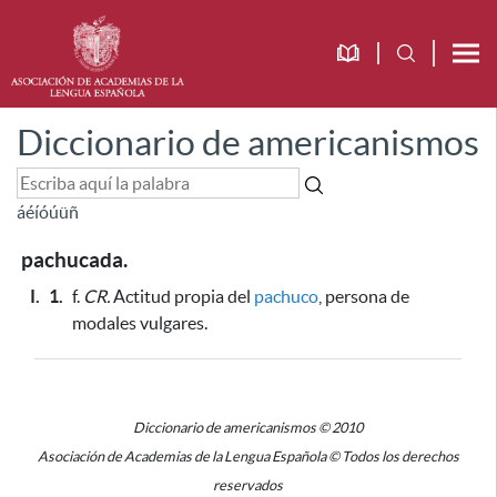
Diccionario de americanismos
á
é
í
ó
ú
ü
ñ
pachucada.
I.
1.
f.
CR.
Actitud propia del
pachuco
, persona de
modales vulgares.
Diccionario de americanismos © 2010
Asociación de Academias de la Lengua Española © Todos los derechos
reservados