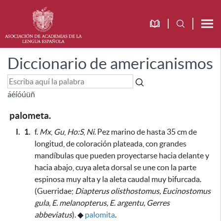
Diccionario de americanismos
á
é
í
ó
ú
ü
ñ
palometa.
I.
1.
f.
Mx
,
Gu
,
Ho:S
,
Ni.
Pez marino de hasta 35 cm de
longitud, de coloración plateada, con grandes
mandíbulas que pueden proyectarse hacia delante y
hacia abajo, cuya aleta dorsal se une con la parte
espinosa muy alta y la aleta caudal muy bifurcada.
(Guerridae;
Diapterus olisthostomus, Eucinostomus
gula, E. melanopterus, E. argentu, Gerres
abbeviatus
).
◆
palomita
.