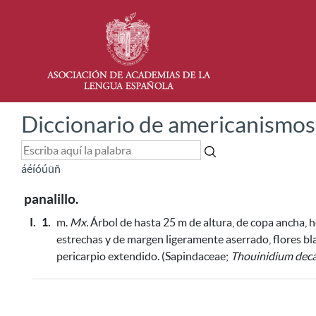
Diccionario de americanismos
á
é
í
ó
ú
ü
ñ
panalillo.
I.
1.
m.
Mx.
Árbol de hasta 25 m de altura, de copa ancha, 
estrechas y de margen ligeramente aserrado, flores bla
pericarpio extendido. (Sapindaceae;
Thouinidium dec