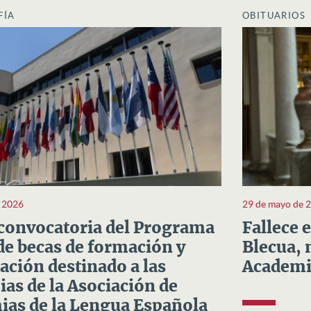
FÍA
OBITUARIOS
e 2026
29 de mayo de 
convocatoria del Programa
Fallece 
e becas de formación y
Blecua, 
ación destinado a las
Academi
as de la Asociación de
as de la Lengua Española