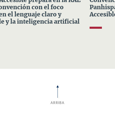
 Accesible prepara en la RAE
Convenci
Convención con el foco
Panhispá
en el lenguaje claro y
Accesibl
e y la inteligencia artificial
ARRIBA