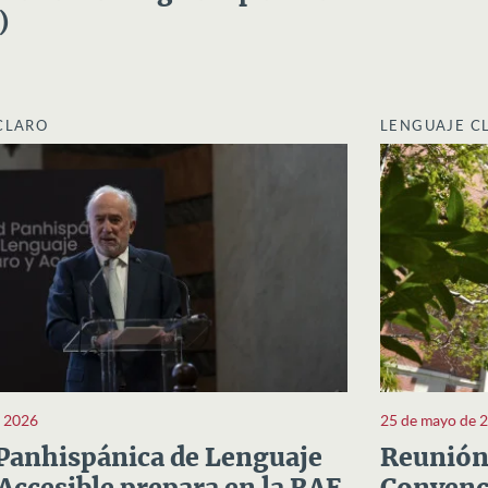
)
CLARO
LENGUAJE C
e 2026
25 de mayo de 
Panhispánica de Lenguaje
Reunión 