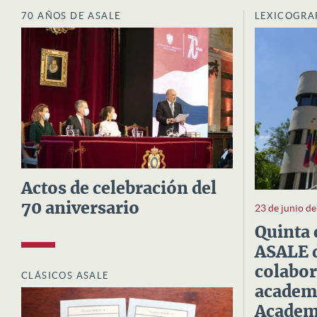
70 AÑOS DE ASALE
LEXICOGRA
Actos de celebración del
70 aniversario
23 de junio d
Quinta 
ASALE d
colabor
CLÁSICOS ASALE
academi
Academi