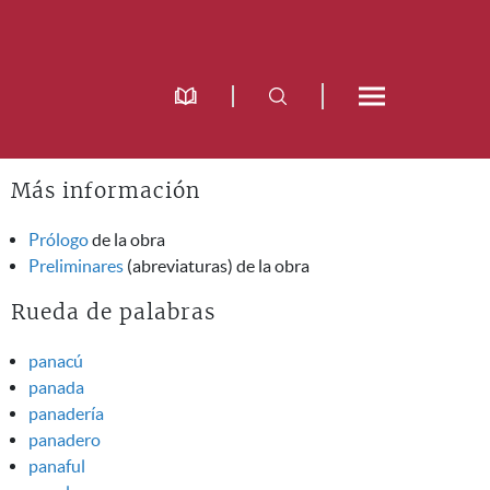
Más información
Prólogo
de la obra
Preliminares
(abreviaturas) de la obra
Rueda de palabras
panacú
panada
panadería
panadero
panaful