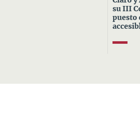
Claro y
su III 
puesto 
accesibl