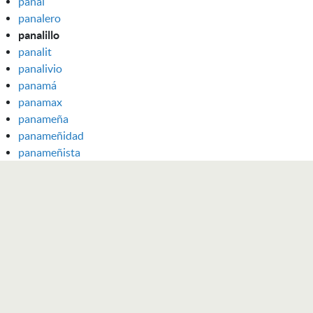
panal
panalero
panalillo
panalit
panalivio
panamá
panamax
panameña
panameñidad
panameñista