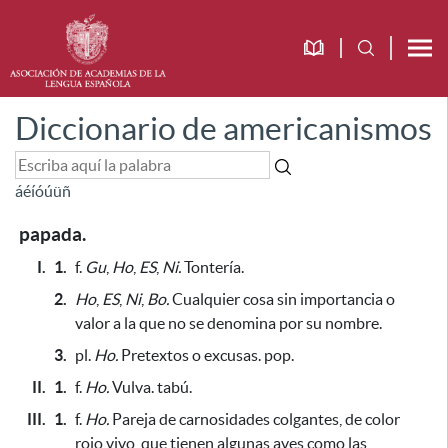
Diccionario de americanismos
á
é
í
ó
ú
ü
ñ
papada.
I.
1.
f.
Gu
,
Ho
,
ES
,
Ni.
Tontería.
2.
Ho
,
ES
,
Ni
,
Bo.
Cualquier cosa sin importancia o
valor a la que no se denomina por su nombre.
3.
pl.
Ho.
Pretextos o excusas. pop.
II.
1.
f.
Ho.
Vulva. tabú.
III.
1.
f.
Ho.
Pareja de carnosidades colgantes, de color
rojo vivo, que tienen algunas aves como las