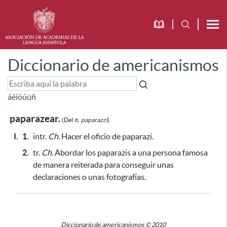
Diccionario de americanismos
á
é
í
ó
ú
ü
ñ
paparazear.
(Del
it.
paparazzi
).
I.
1.
intr.
Ch.
Hacer el oficio de paparazi.
2.
tr.
Ch.
Abordar los paparazis a una persona famosa
de manera reiterada
para conseguir unas
declaraciones o unas fotografías
.
Diccionario de americanismos © 2010