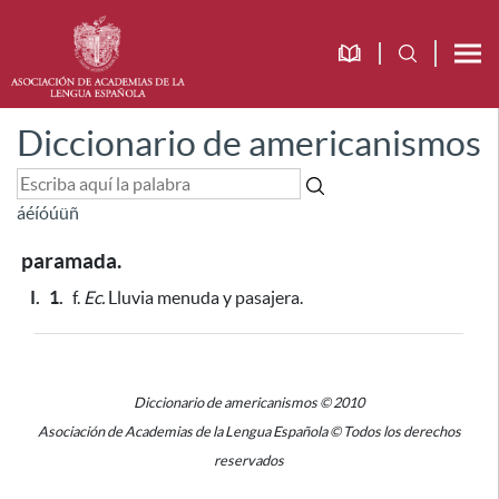
Diccionario de americanismos
á
é
í
ó
ú
ü
ñ
paramada.
I.
1.
f.
Ec.
Lluvia menuda y pasajera.
Diccionario de americanismos © 2010
Asociación de Academias de la Lengua Española © Todos los derechos
reservados