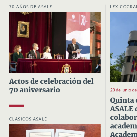
70 AÑOS DE ASALE
LEXICOGRA
Actos de celebración del
70 aniversario
23 de junio d
Quinta 
ASALE d
colabor
CLÁSICOS ASALE
academi
Academi