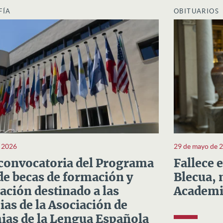
FÍA
OBITUARIOS
e 2026
29 de mayo de 
convocatoria del Programa
Fallece 
e becas de formación y
Blecua, 
ación destinado a las
Academi
as de la Asociación de
as de la Lengua Española