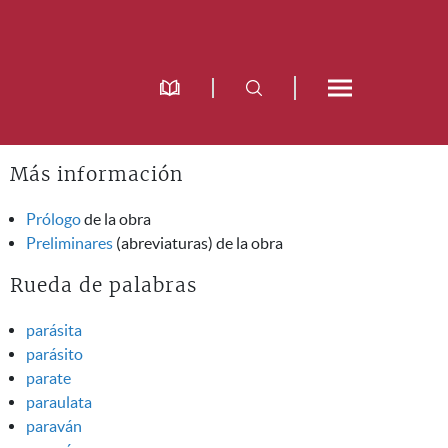
Más información
Prólogo
de la obra
Preliminares
(abreviaturas) de la obra
Rueda de palabras
parásita
parásito
parate
paraulata
paraván