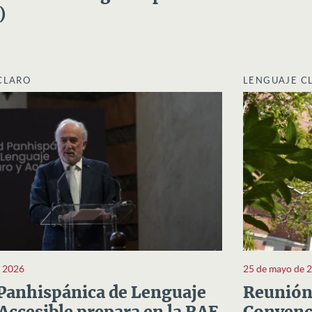
)
CLARO
LENGUAJE C
e 2026
25 de mayo de 
Panhispánica de Lenguaje
Reunión 