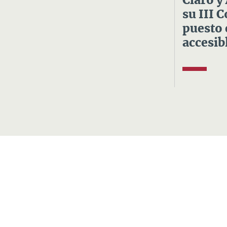
Claro y
su III 
puesto 
accesibl