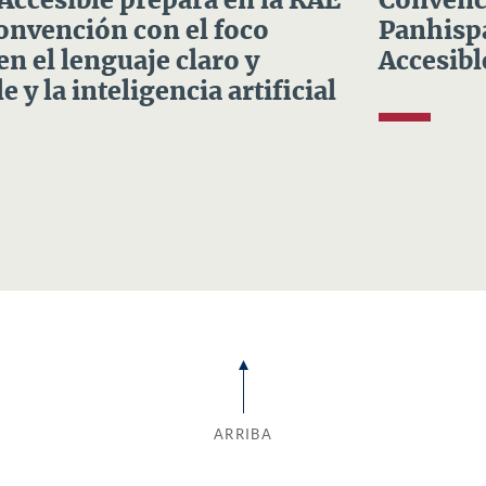
 Accesible prepara en la RAE
Convenci
Convención con el foco
Panhispá
en el lenguaje claro y
Accesibl
e y la inteligencia artificial
ARRIBA