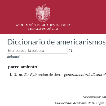
Diccionario de americanismos
á
é
í
ó
ú
ü
ñ
parcelamiento.
I.
1.
m.
Gu
,
Py.
Porción de tierra,
generalmente dedicada al 
Diccionario de a
Asociación de Academias de la Lengua 