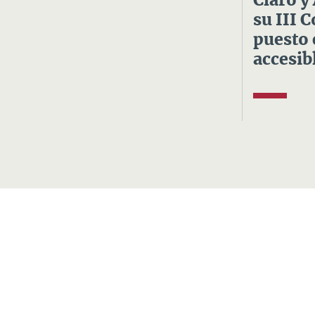
Claro y
su III 
puesto 
accesibl