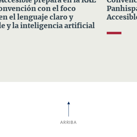
 Accesible prepara en la RAE
Convenci
Convención con el foco
Panhispá
en el lenguaje claro y
Accesibl
e y la inteligencia artificial
ARRIBA