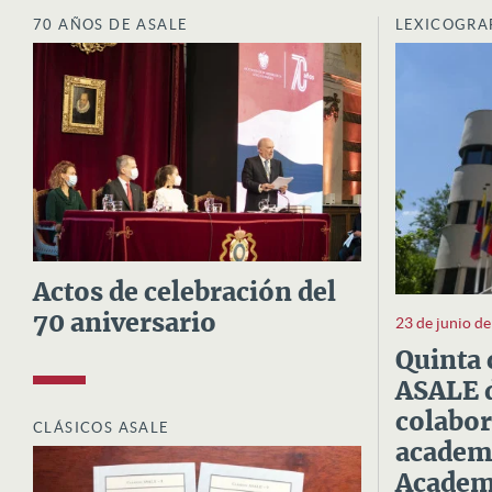
70 AÑOS DE ASALE
LEXICOGRA
Actos de celebración del
70 aniversario
23 de junio d
Quinta 
ASALE d
colabor
CLÁSICOS ASALE
academi
Academi