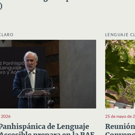
)
CLARO
LENGUAJE C
e 2026
25 de mayo de 
Panhispánica de Lenguaje
Reunión 