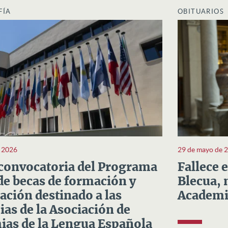
FÍA
OBITUARIOS
e 2026
29 de mayo de 
convocatoria del Programa
Fallece 
e becas de formación y
Blecua, 
ación destinado a las
Academi
as de la Asociación de
as de la Lengua Española