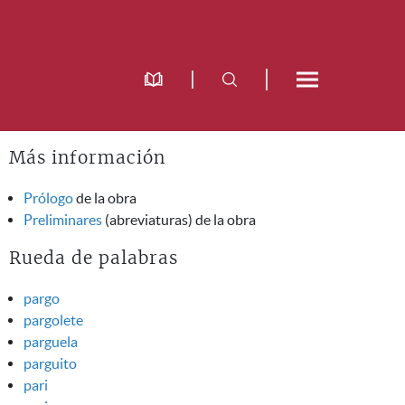
Más información
Prólogo
de la obra
Preliminares
(abreviaturas) de la obra
Rueda de palabras
pargo
pargolete
parguela
parguito
pari