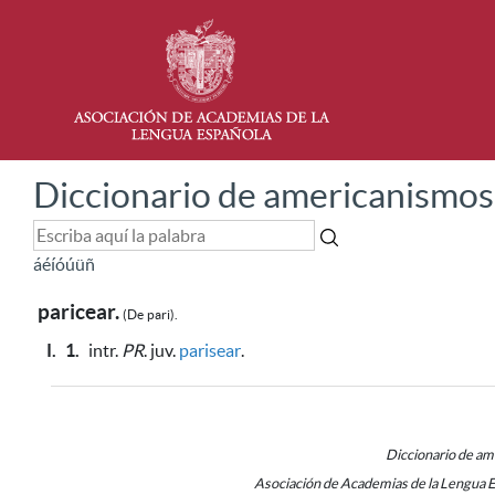
Diccionario de americanismos
á
é
í
ó
ú
ü
ñ
paricear.
(De
pari).
I.
1.
intr.
PR
. juv.
parisear
.
Diccionario de a
Asociación de Academias de la Lengua 