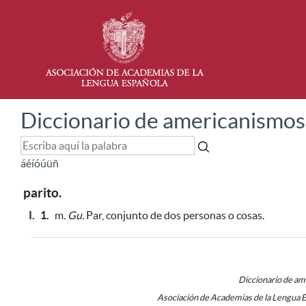
Diccionario de americanismos
á
é
í
ó
ú
ü
ñ
parito.
I.
1.
m.
Gu.
Par, conjunto de dos personas o cosas.
Diccionario de a
Asociación de Academias de la Lengua 