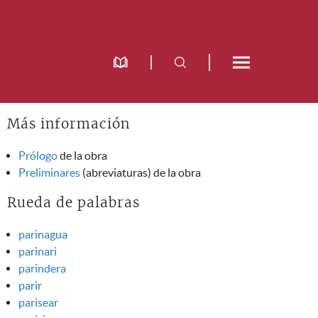
Más información
Prólogo
de la obra
Preliminares
(abreviaturas) de la obra
Rueda de palabras
parinagua
parinari
parindera
parir
parisear