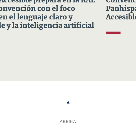
 Accesible prepara en la RAE
Convenci
Convención con el foco
Panhispá
en el lenguaje claro y
Accesibl
e y la inteligencia artificial
ARRIBA