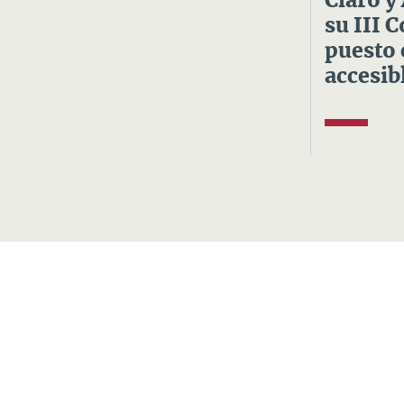
Claro y
su III 
puesto 
accesibl