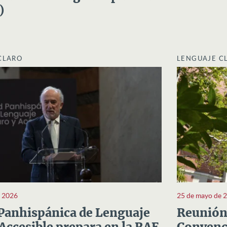
)
CLARO
LENGUAJE C
e 2026
25 de mayo de 
Panhispánica de Lenguaje
Reunión 