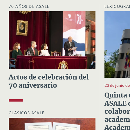
70 AÑOS DE ASALE
LEXICOGRA
Actos de celebración del
70 aniversario
23 de junio d
Quinta 
ASALE d
colabor
CLÁSICOS ASALE
academi
Academi