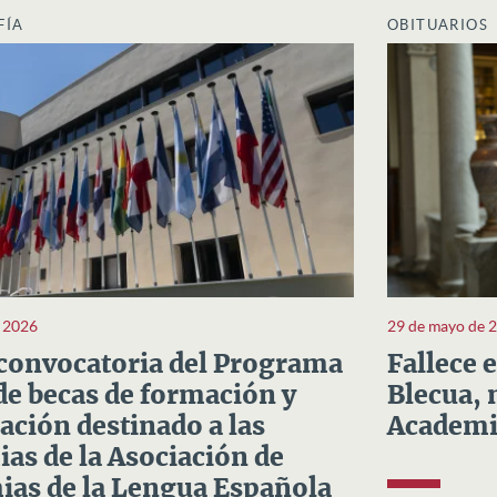
FÍA
OBITUARIOS
e 2026
29 de mayo de 
convocatoria del Programa
Fallece 
e becas de formación y
Blecua, 
ación destinado a las
Academi
as de la Asociación de
as de la Lengua Española