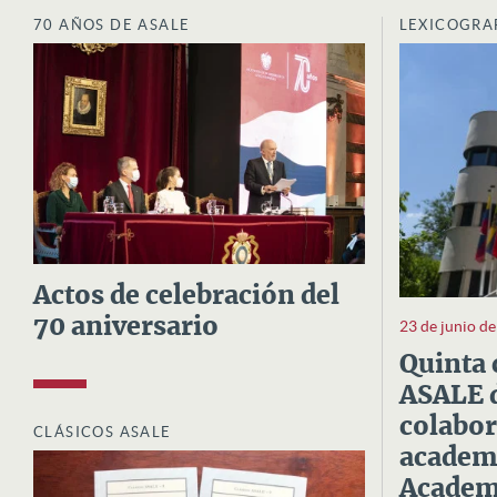
70 AÑOS DE ASALE
LEXICOGRA
Actos de celebración del
70 aniversario
23 de junio d
Quinta 
ASALE d
colabor
CLÁSICOS ASALE
academi
Academi