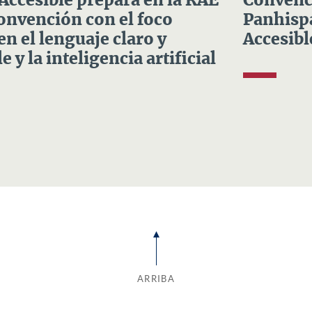
 Accesible prepara en la RAE
Convenci
Convención con el foco
Panhispá
en el lenguaje claro y
Accesibl
e y la inteligencia artificial
ARRIBA