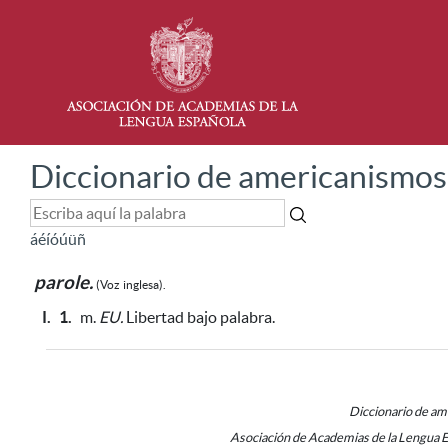
Diccionario de americanismos
á
é
í
ó
ú
ü
ñ
parole.
(Voz
inglesa).
I.
1.
m.
EU.
Libertad bajo palabra.
Diccionario de a
Asociación de Academias de la Lengua 