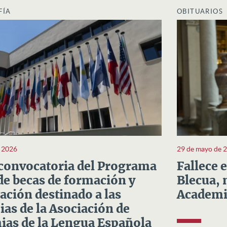
FÍA
OBITUARIOS
e 2026
29 de mayo de 
convocatoria del Programa
Fallece 
e becas de formación y
Blecua, 
ación destinado a las
Academi
as de la Asociación de
as de la Lengua Española