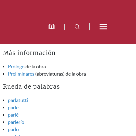
Más información
Prólogo
de la obra
Preliminares
(abreviaturas) de la obra
Rueda de palabras
parlatutti
parle
parlé
parlerío
parlo