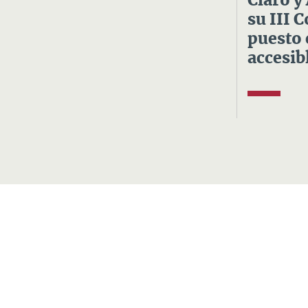
Claro y
su III 
puesto 
accesibl