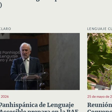
)
CLARO
LENGUAJE C
e 2026
25 de mayo de 
Panhispánica de Lenguaje
Reunión 