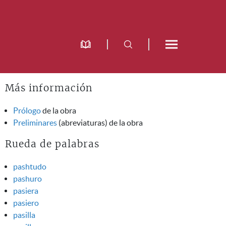
Más información
Prólogo
de la obra
Preliminares
(abreviaturas) de la obra
Rueda de palabras
pashtudo
pashuro
pasiera
pasiero
pasilla