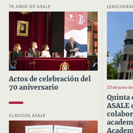
70 AÑOS DE ASALE
LEXICOGRA
Actos de celebración del
70 aniversario
23 de junio d
Quinta 
ASALE d
colabor
CLÁSICOS ASALE
academi
Academi