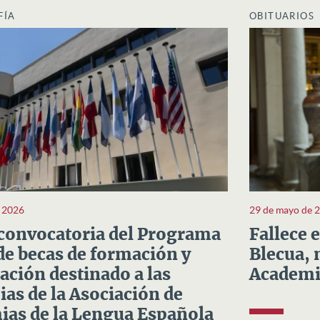
FÍA
OBITUARIOS
e 2026
29 de mayo de 
convocatoria del Programa
Fallece 
e becas de formación y
Blecua, 
ación destinado a las
Academi
as de la Asociación de
as de la Lengua Española