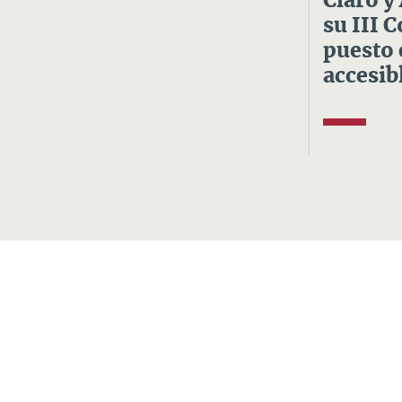
Claro y
su III 
puesto 
accesibl