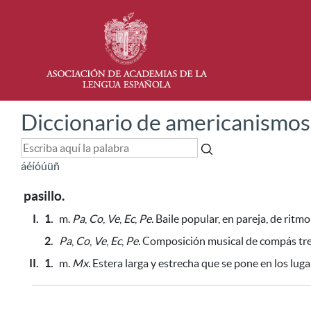
Diccionario de americanismos
á
é
í
ó
ú
ü
ñ
pasillo.
I.
1.
m.
Pa
,
Co
,
Ve
,
Ec
,
Pe.
Baile popular, en pareja, de ritmo 
2.
Pa
,
Co
,
Ve
,
Ec
,
Pe.
Composición musical de compás tres p
II.
1.
m.
Mx.
Estera larga y estrecha que se pone en los lug