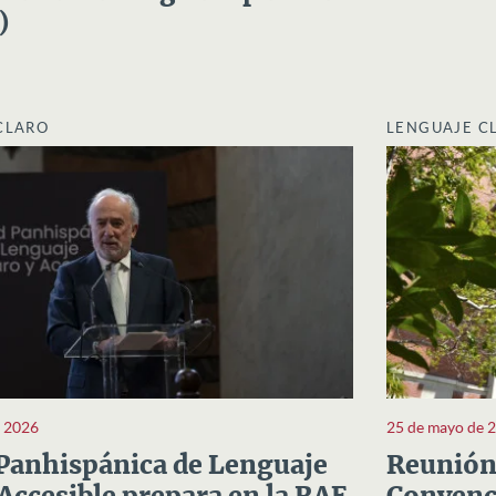
)
CLARO
LENGUAJE C
e 2026
25 de mayo de 
Panhispánica de Lenguaje
Reunión 