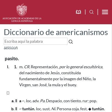
Diccionario de americanismos
á
é
í
ó
ú
ü
ñ
pasito.
I.
1.
m.
CR.
Representación,
por lo general escultórica
,
del nacimiento de Jesús, constituida
fundamentalmente por la imagen del Niño, la
Virgen, san José, la mula y el buey.
□
a. ǁ
a
~
.
loc. adv.
Pa.
Despacio, con tiento. rur; pop.
b. ǁ
~
tuntún.
loc. sust.
Ni.
Persona coja. fest.
◆
tuntún
.