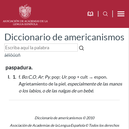
Diccionario de americanismos
á
é
í
ó
ú
ü
ñ
paspadura.
I.
1.
f.
Bo:C,O
,
Ar
;
Py
, pop;
Ur
, pop + cult → espon.
Agrietamiento de la piel,
especialmente de las manos
o los labios, o de las nalgas de un bebé
.
Diccionario de americanismos © 2010
Asociación de Academias de la Lengua Española © Todos los derechos