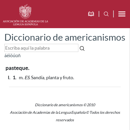
Diccionario de americanismos
á
é
í
ó
ú
ü
ñ
pasteque.
I.
1.
m.
ES.
Sandía, planta y fruto.
Diccionario de americanismos © 2010
Asociación de Academias de la Lengua Española © Todos los derechos
reservados