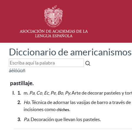
Diccionario de americanismos
á
é
í
ó
ú
ü
ñ
pastillaje.
I.
1.
m.
Pa
,
Co
,
Ec
,
Pe
,
Bo
,
Py.
Arte de decorar pasteles y tor
2.
Ho.
Técnica de adornar las vasijas de barro a través de 
incisiones
como
.
chiches
3.
Pa.
Decoración que llevan los pasteles.