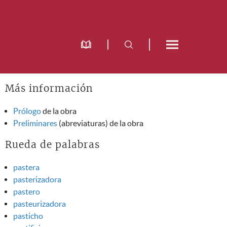
Más información
Prólogo
de la obra
Preliminares
(abreviaturas) de la obra
Rueda de palabras
pastera
pasterizadora
pastero
pasteurizadora
pasticho