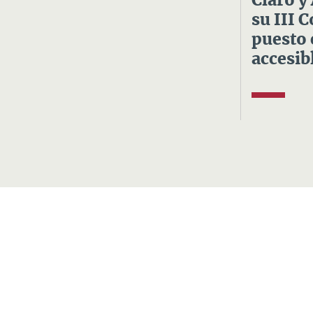
Claro y
su III 
puesto 
accesibl