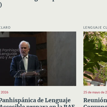
)
CLARO
LENGUAJE C
e 2026
25 de mayo de 
Panhispánica de Lenguaje
Reunión 