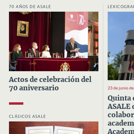
70 AÑOS DE ASALE
LEXICOGRA
Actos de celebración del
70 aniversario
23 de junio d
Quinta 
ASALE d
colabor
CLÁSICOS ASALE
academi
Academi