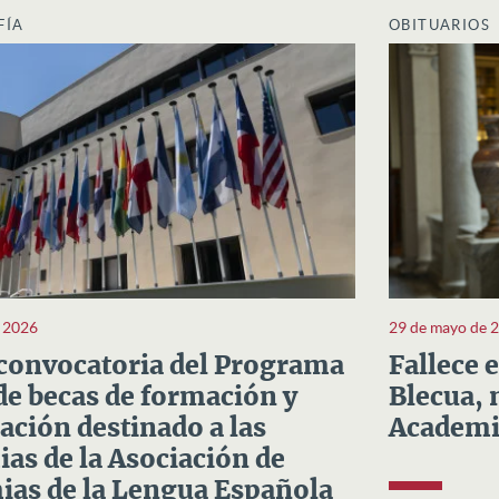
FÍA
OBITUARIOS
e 2026
29 de mayo de 
convocatoria del Programa
Fallece 
e becas de formación y
Blecua, 
ación destinado a las
Academi
as de la Asociación de
as de la Lengua Española