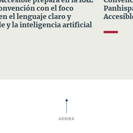
 Accesible prepara en la RAE
Convenci
Convención con el foco
Panhispá
en el lenguaje claro y
Accesibl
e y la inteligencia artificial
ARRIBA