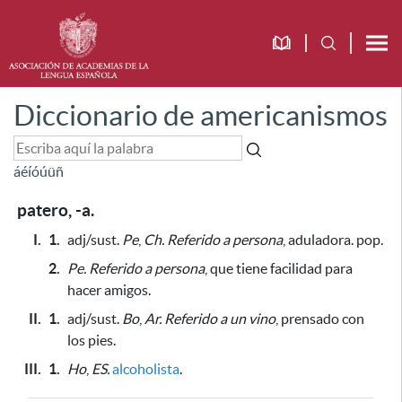
Diccionario de americanismos
á
é
í
ó
ú
ü
ñ
patero, -a.
I.
1.
adj/sust.
Pe
,
Ch.
Referido a persona
, aduladora. pop.
2.
Pe.
Referido a persona
, que tiene facilidad
para
hacer amigos
.
II.
1.
adj/sust.
Bo
,
Ar.
Referido a un vino
, prensado con
los pies.
III.
1.
Ho
,
ES.
alcoholista
.