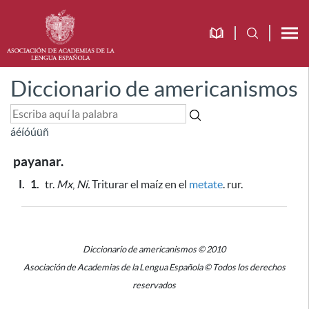
Diccionario de americanismos
á
é
í
ó
ú
ü
ñ
payanar.
I.
1.
tr.
Mx
,
Ni.
Triturar el maíz en el
metate
. rur.
Diccionario de americanismos © 2010
Asociación de Academias de la Lengua Española © Todos los derechos
reservados