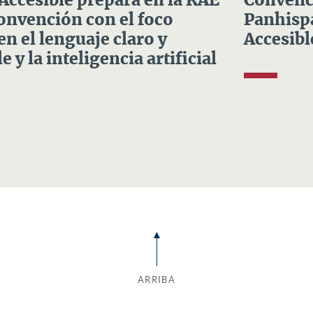
 Accesible prepara en la RAE
Convenci
Convención con el foco
Panhispá
en el lenguaje claro y
Accesibl
e y la inteligencia artificial
ARRIBA