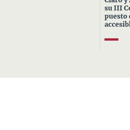
Claro y
su III 
puesto 
accesibl