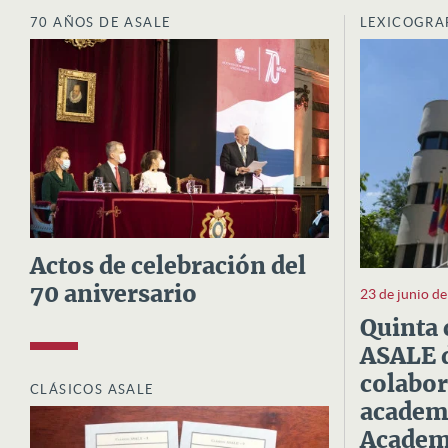
70 AÑOS DE ASALE
LEXICOGRA
Actos de celebración del
70 aniversario
23 de junio d
Quinta 
ASALE d
colabor
CLÁSICOS ASALE
academi
Academi