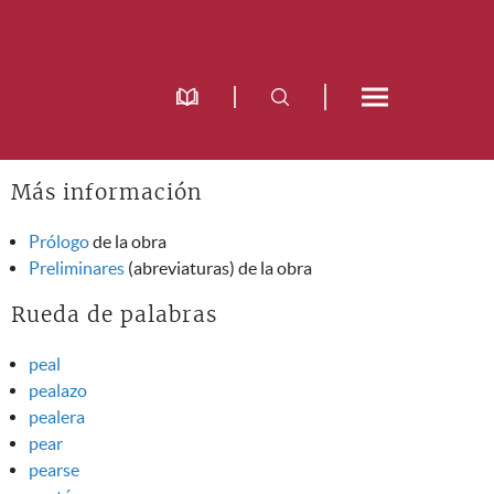
Más información
Prólogo
de la obra
Preliminares
(abreviaturas) de la obra
Rueda de palabras
peal
pealazo
pealera
pear
pearse