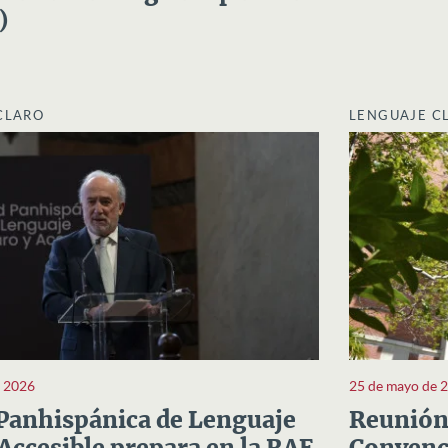
)
CLARO
LENGUAJE C
e 2026
25 de mayo de 
Panhispánica de Lenguaje
Reunión 