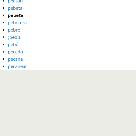
peatón
pebeta
pebete
pebetera
pebre
¡pebú!
pebú
pecado
pecana
pecanear