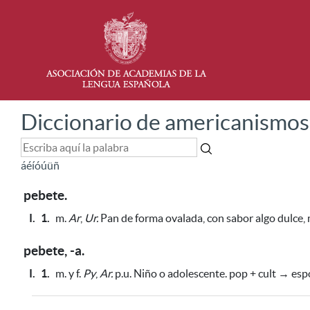
Diccionario de americanismos
á
é
í
ó
ú
ü
ñ
pebete.
I.
1.
m.
Ar
,
Ur.
Pan de forma ovalada, con sabor algo dulce, 
pebete, -a.
I.
1.
m. y f.
Py
,
Ar.
p.u. Niño o adolescente. pop + cult → esp