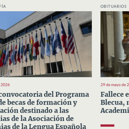
FÍA
OBITUARIOS
e 2026
29 de mayo de 
convocatoria del Programa
Fallece 
e becas de formación y
Blecua, 
ación destinado a las
Academi
as de la Asociación de
as de la Lengua Española