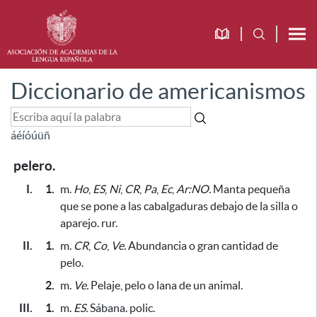
Diccionario de americanismos
á
é
í
ó
ú
ü
ñ
pelero.
I.
1.
m.
Ho
,
ES
,
Ni
,
CR
,
Pa
,
Ec
,
Ar:NO.
Manta pequeña
que se pone a las cabalgaduras debajo de la silla o
aparejo. rur.
II.
1.
m.
CR
,
Co
,
Ve.
Abundancia o gran cantidad de
pelo.
2.
m.
Ve.
Pelaje, pelo o lana de un animal.
III.
1.
m.
ES.
Sábana. polic.