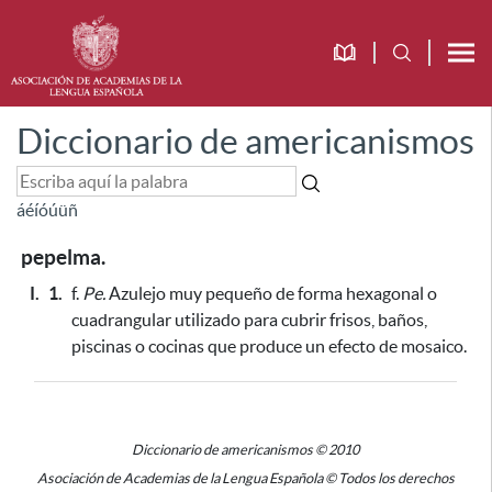
Diccionario de americanismos
á
é
í
ó
ú
ü
ñ
pepelma.
I.
1.
f.
Pe.
Azulejo muy pequeño de forma hexagonal o
cuadrangular
utilizado para cubrir frisos, baños,
piscinas o cocinas que produce un efecto de mosaico
.
Diccionario de americanismos © 2010
Asociación de Academias de la Lengua Española © Todos los derechos