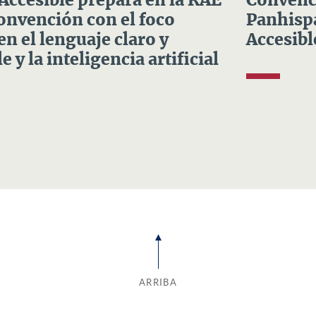
 Accesible prepara en la RAE
Convenci
Convención con el foco
Panhispá
en el lenguaje claro y
Accesibl
e y la inteligencia artificial
ARRIBA