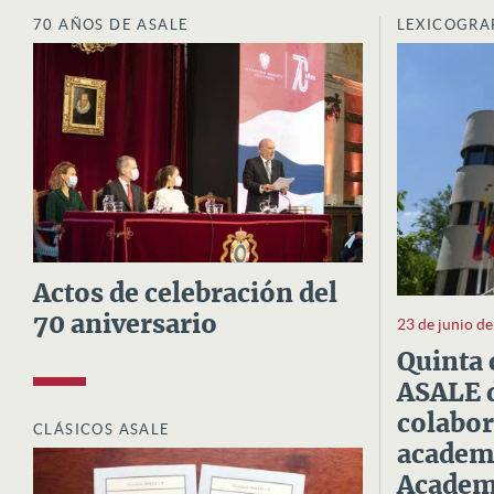
70 AÑOS DE ASALE
LEXICOGRA
Actos de celebración del
70 aniversario
23 de junio d
Quinta 
ASALE d
colabor
CLÁSICOS ASALE
academi
Academi