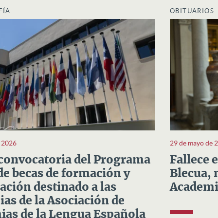
FÍA
OBITUARIOS
e 2026
29 de mayo de 
convocatoria del Programa
Fallece 
e becas de formación y
Blecua, 
ación destinado a las
Academi
as de la Asociación de
as de la Lengua Española