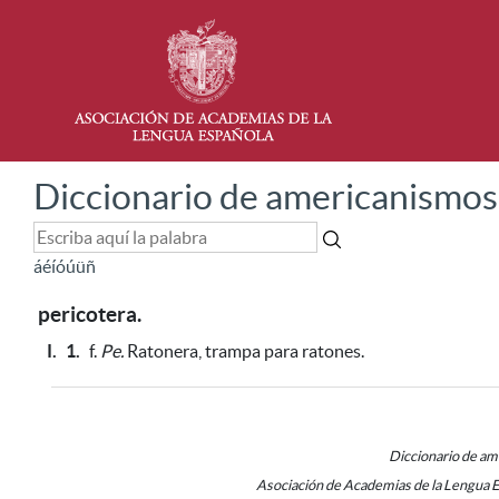
Diccionario de americanismos
á
é
í
ó
ú
ü
ñ
pericotera.
I.
1.
f.
Pe.
Ratonera, trampa para ratones.
Diccionario de a
Asociación de Academias de la Lengua 