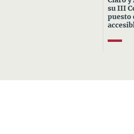
Claro y
su III 
puesto 
accesibl