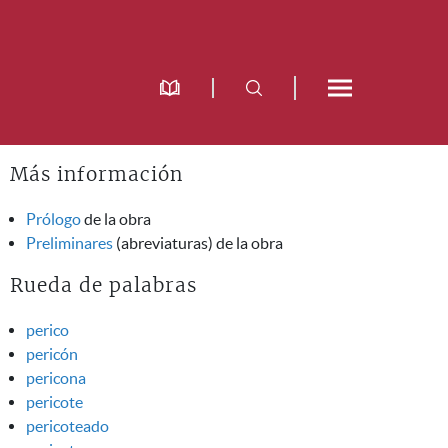
Más información
Prólogo
de la obra
Preliminares
(abreviaturas) de la obra
Rueda de palabras
perico
pericón
pericona
pericote
pericoteado