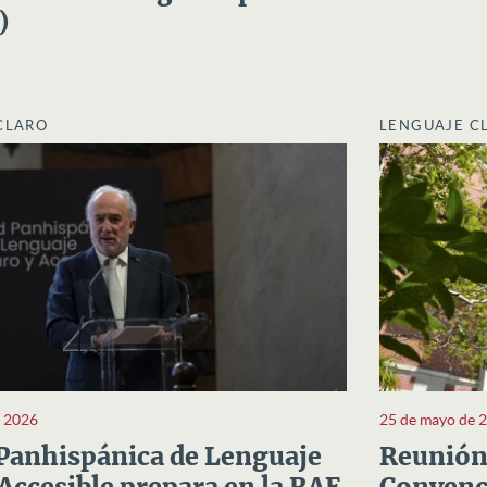
)
CLARO
LENGUAJE C
e 2026
25 de mayo de 
Panhispánica de Lenguaje
Reunión 