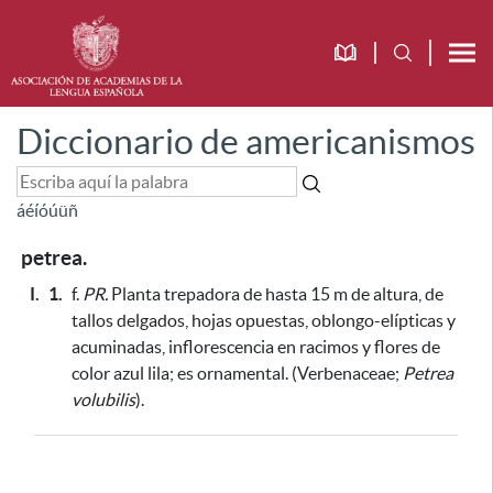
Diccionario de americanismos
á
é
í
ó
ú
ü
ñ
petrea.
I.
1.
f.
PR.
Planta trepadora de hasta 15 m de altura, de
tallos delgados, hojas opuestas, oblongo-elípticas y
acuminadas, inflorescencia en racimos y flores de
color azul lila;
es ornamental
. (Verbenaceae;
Petrea
volubilis
).