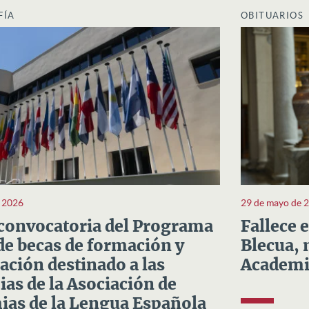
FÍA
OBITUARIOS
e 2026
29 de mayo de 
convocatoria del Programa
Fallece 
e becas de formación y
Blecua, 
ación destinado a las
Academi
as de la Asociación de
as de la Lengua Española