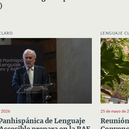
)
CLARO
LENGUAJE C
e 2026
25 de mayo de 
Panhispánica de Lenguaje
Reunión 