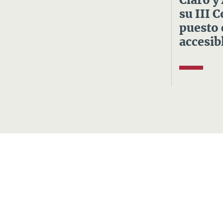
Claro y
su III 
puesto 
accesibl