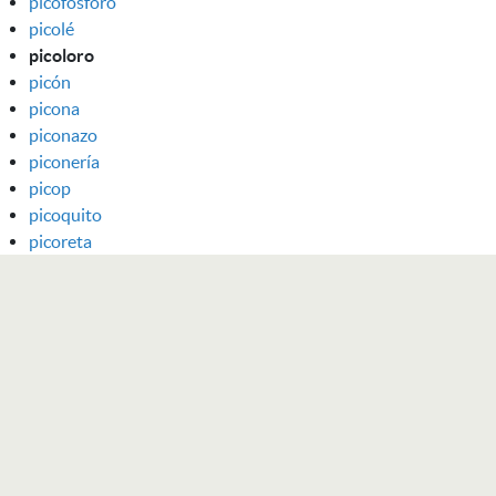
picofósforo
picolé
picoloro
picón
picona
piconazo
piconería
picop
picoquito
picoreta