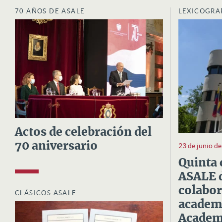
70 AÑOS DE ASALE
LEXICOGRA
Actos de celebración del
70 aniversario
23 de junio d
Quinta 
ASALE d
colabor
CLÁSICOS ASALE
academi
Academi