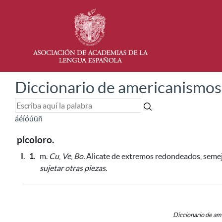
Diccionario de americanismos
á
é
í
ó
ú
ü
ñ
picoloro.
I.
1.
m.
Cu
,
Ve
,
Bo.
Alicate de extremos redondeados,
semej
sujetar otras piezas
.
Diccionario de a