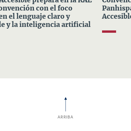
 Accesible prepara en la RAE
Convenci
Convención con el foco
Panhispá
en el lenguaje claro y
Accesibl
e y la inteligencia artificial
ARRIBA