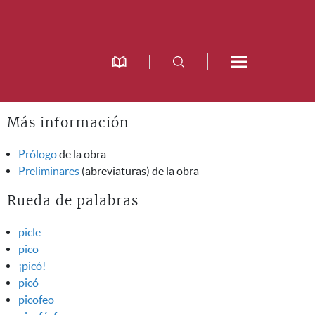
Más información
Prólogo
de la obra
Preliminares
(abreviaturas) de la obra
Rueda de palabras
picle
pico
¡picó!
picó
picofeo