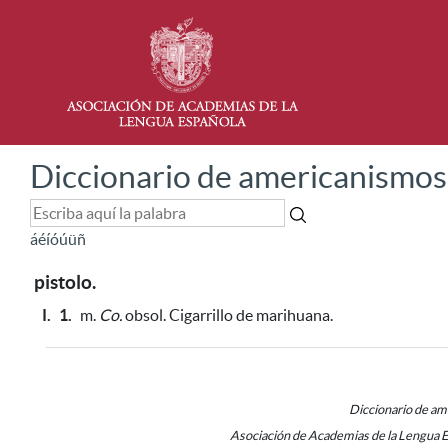
Diccionario de americanismos
á
é
í
ó
ú
ü
ñ
pistolo.
I.
1.
m.
Co.
obsol. Cigarrillo de marihuana.
Diccionario de a
Asociación de Academias de la Lengua 