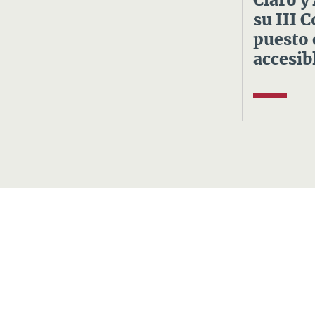
Claro y
su III 
puesto 
accesibl