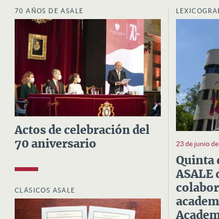
70 AÑOS DE ASALE
LEXICOGRA
Actos de celebración del
70 aniversario
23 de junio d
Quinta 
ASALE d
colabor
CLÁSICOS ASALE
academi
Academi