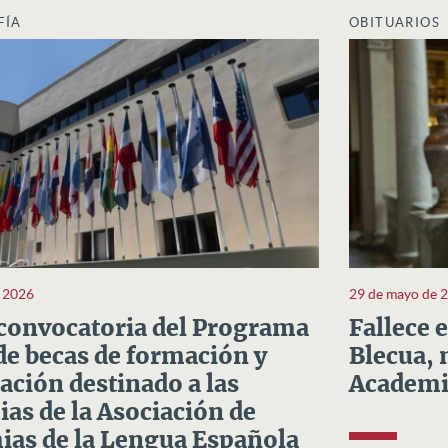
FÍA
OBITUARIOS
e 2026
29 de mayo de 
convocatoria del Programa
Fallece 
e becas de formación y
Blecua, 
ación destinado a las
Academi
as de la Asociación de
as de la Lengua Española