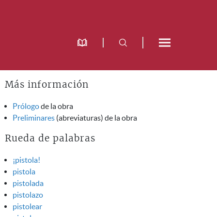
Más información
Prólogo
de la obra
Preliminares
(abreviaturas) de la obra
Rueda de palabras
¡pistola!
pistola
pistolada
pistolazo
pistolear