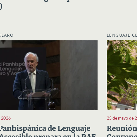
)
CLARO
LENGUAJE C
e 2026
25 de mayo de 
Panhispánica de Lenguaje
Reunión 