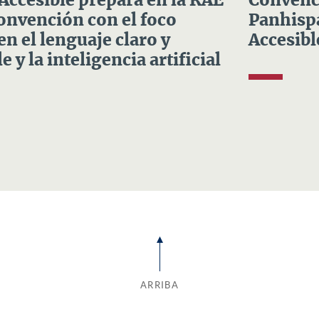
 Accesible prepara en la RAE
Convenci
Convención con el foco
Panhispá
en el lenguaje claro y
Accesibl
e y la inteligencia artificial
ARRIBA