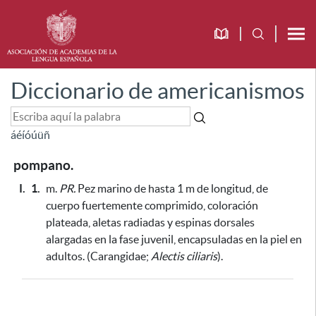
Diccionario de americanismos
á
é
í
ó
ú
ü
ñ
pompano.
I.
1.
m.
PR.
Pez marino de hasta 1 m de longitud, de
cuerpo fuertemente comprimido, coloración
plateada, aletas radiadas y espinas dorsales
alargadas en la fase juvenil, encapsuladas en la piel en
adultos. (Carangidae;
Alectis ciliaris
).