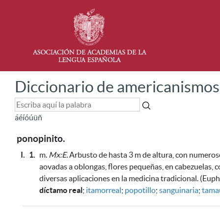
Diccionario de americanismos
á
é
í
ó
ú
ü
ñ
ponopinito.
I.
1.
m.
Mx:E.
Arbusto de hasta 3 m de altura, con numerosos
aovadas a oblongas, flores pequeñas, en cabezuelas, co
diversas aplicaciones en la medicina tradicional
. (Eup
díctamo real
;
itamorreal
;
popotillo
;
sanguinaria
;
tama