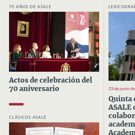
70 AÑOS DE ASALE
LEXICOGRA
Actos de celebración del
70 aniversario
23 de junio d
Quinta 
ASALE d
colabor
CLÁSICOS ASALE
academi
Academi