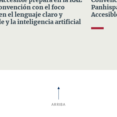
 Accesible prepara en la RAE
Convenci
Convención con el foco
Panhispá
en el lenguaje claro y
Accesibl
e y la inteligencia artificial
ARRIBA