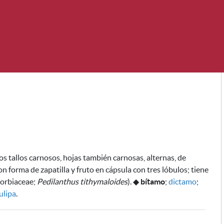
 tallos carnosos, hojas también carnosas, alternas, de
n forma de zapatilla y fruto en
cápsula con tres lóbulos;
tiene
horbiaceae;
Pedilanthus tithymaloides
).
◆
bítamo
;
dictamo
;
ulipa
.