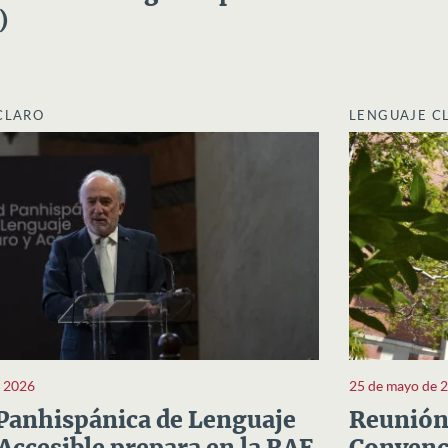
)
CLARO
LENGUAJE C
e 2026
25 de mayo de 
Panhispánica de Lenguaje
Reunión 