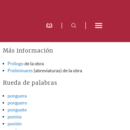
Más información
Prólogo
de la obra
Preliminares
(abreviaturas) de la obra
Rueda de palabras
ponguera
ponguero
ponguete
ponina
ponión