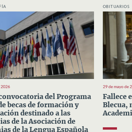
FÍA
OBITUARIOS
e 2026
29 de mayo de 
convocatoria del Programa
Fallece 
e becas de formación y
Blecua, 
ación destinado a las
Academi
as de la Asociación de
as de la Lengua Española