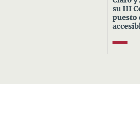
Claro y
su III 
puesto 
accesibl