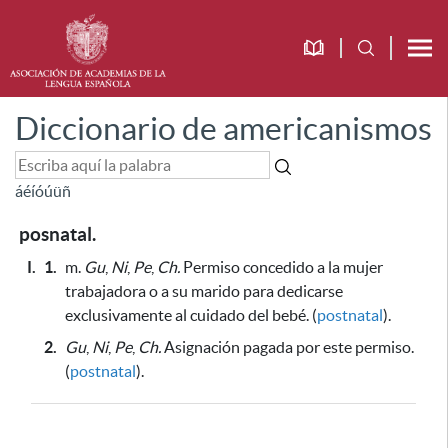
Diccionario de americanismos
á
é
í
ó
ú
ü
ñ
posnatal.
I.
1.
m.
Gu
,
Ni
,
Pe
,
Ch.
Permiso concedido a la mujer
trabajadora o a su marido para dedicarse
exclusivamente al cuidado del bebé. (
postnatal
).
2.
Gu
,
Ni
,
Pe
,
Ch.
Asignación pagada por este permiso.
(
postnatal
).