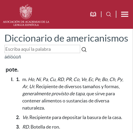
Diccionario de americanismos
á
é
í
ó
ú
ü
ñ
pote.
I.
1.
m.
Ho
,
Ni
,
Pa
,
Cu
,
RD
,
PR
,
Co
,
Ve
,
Ec
,
Pe
,
Bo
,
Ch
,
Py
,
Ar
,
Ur.
Recipiente de diversos tamaños y formas,
generalmente provisto de tapa
,
que sirve para
contener alimentos o sustancias de diversa
naturaleza
.
2.
Ve.
Recipiente
para depositar la basura de la casa
.
3.
RD.
Botella de ron.