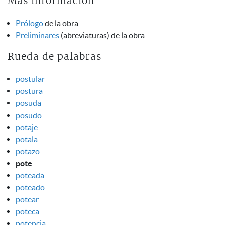
Más información
Prólogo
de la obra
Preliminares
(abreviaturas) de la obra
Rueda de palabras
postular
postura
posuda
posudo
potaje
potala
potazo
pote
poteada
poteado
potear
poteca
potencia