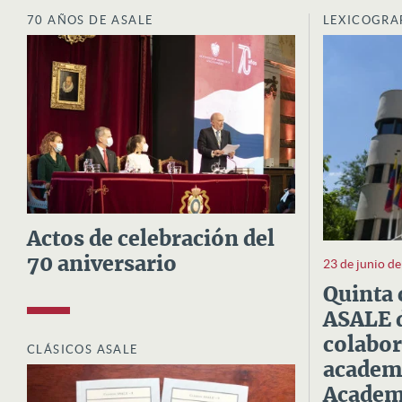
70 AÑOS DE ASALE
LEXICOGRA
Actos de celebración del
70 aniversario
23 de junio d
Quinta 
ASALE d
colabor
CLÁSICOS ASALE
academi
Academi