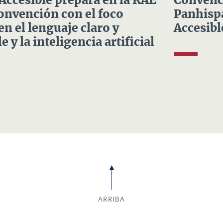
 Accesible prepara en la RAE
Convenci
Convención con el foco
Panhispá
en el lenguaje claro y
Accesibl
e y la inteligencia artificial
ARRIBA