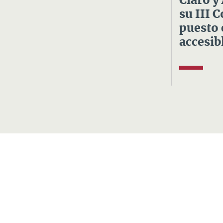
Claro y
su III 
puesto 
accesibl