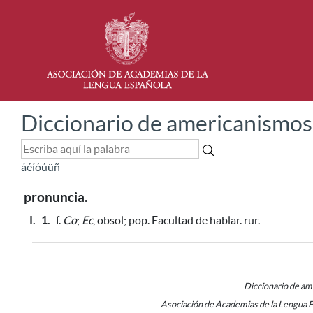
Diccionario de americanismos
á
é
í
ó
ú
ü
ñ
pronuncia.
I.
1.
f.
Co
;
Ec
, obsol; pop. Facultad de hablar. rur.
Diccionario de a
Asociación de Academias de la Lengua 