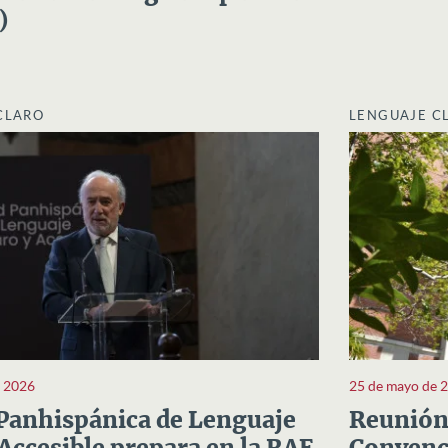
)
CLARO
LENGUAJE C
e 2026
25 de mayo de 
Panhispánica de Lenguaje
Reunión 