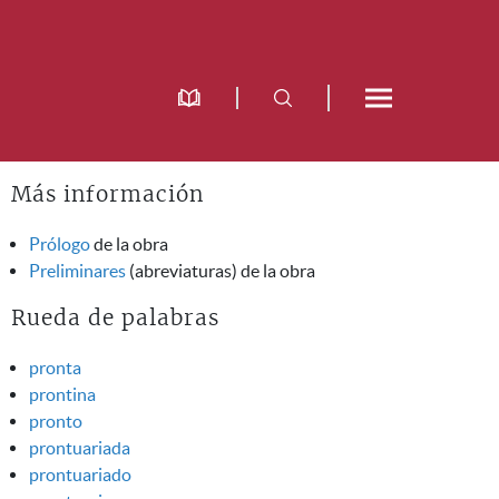
Más información
Prólogo
de la obra
Preliminares
(abreviaturas) de la obra
Rueda de palabras
pronta
prontina
pronto
prontuariada
prontuariado