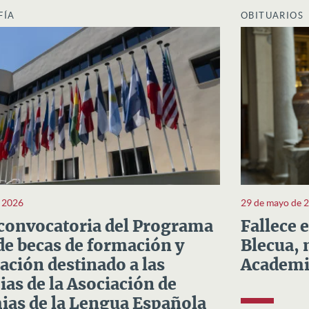
FÍA
OBITUARIOS
e 2026
29 de mayo de 
convocatoria del Programa
Fallece 
e becas de formación y
Blecua, 
ación destinado a las
Academi
as de la Asociación de
as de la Lengua Española