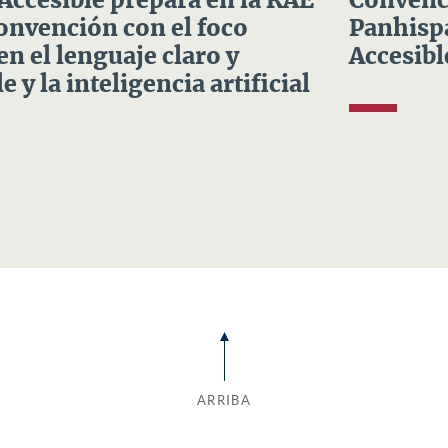
 Accesible prepara en la RAE
Convenci
Convención con el foco
Panhispá
en el lenguaje claro y
Accesibl
e y la inteligencia artificial
ARRIBA