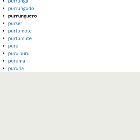
purrunga
purrungudo
purrunguero
purser
purtumote
purtumute
puru
puru puru
puruma
puruña