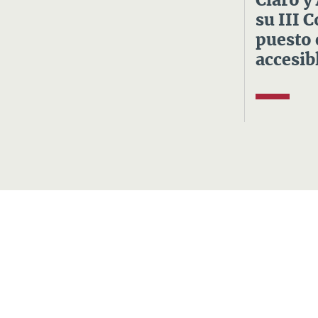
Claro y
su III 
puesto 
accesibl