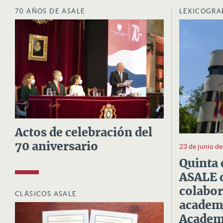
70 AÑOS DE ASALE
LEXICOGRA
Actos de celebración del
70 aniversario
23 de junio d
Quinta 
ASALE d
colabor
CLÁSICOS ASALE
academi
Academi