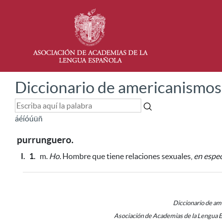
Diccionario de americanismos
á
é
í
ó
ú
ü
ñ
purrunguero.
I.
1.
m.
Ho.
Hombre que tiene relaciones sexuales,
en espe
Diccionario de a
Asociación de Academias de la Lengua 