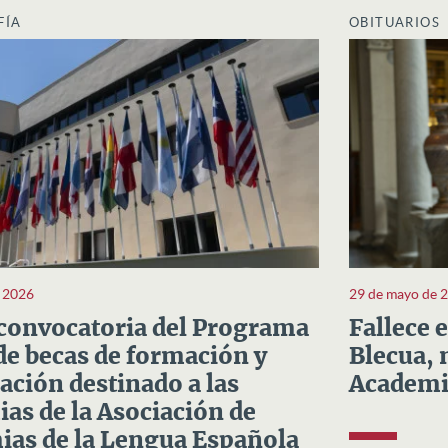
FÍA
OBITUARIOS
e 2026
29 de mayo de 
convocatoria del Programa
Fallece 
e becas de formación y
Blecua, 
ación destinado a las
Academi
as de la Asociación de
as de la Lengua Española