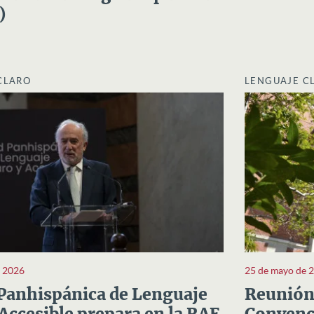
)
CLARO
LENGUAJE C
e 2026
25 de mayo de 
Panhispánica de Lenguaje
Reunión 