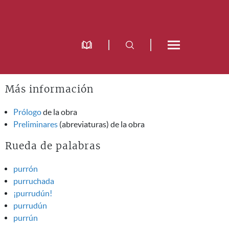
Más información
Prólogo
de la obra
Preliminares
(abreviaturas) de la obra
Rueda de palabras
purrón
purruchada
¡purrudún!
purrudún
purrún