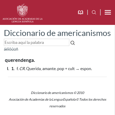
Diccionario de americanismos
á
é
í
ó
ú
ü
ñ
querendenga.
I.
1.
f.
CR.
Querida, amante. pop + cult → espon.
Diccionario de americanismos © 2010
Asociación de Academias de la Lengua Española © Todos los derechos
reservados