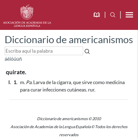
Diccionario de americanismos
á
é
í
ó
ú
ü
ñ
quirate.
I.
1.
m.
Pa.
Larva de la cigarra,
que sirve como medicina
para curar infecciones cutáneas
. rur.
Diccionario de americanismos © 2010
Asociación de Academias de la Lengua Española © Todos los derechos
reservados