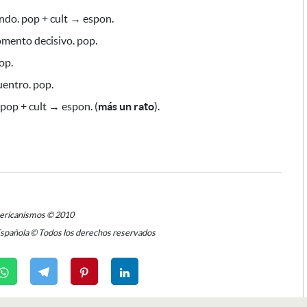
ndo. pop + cult → espon.
omento decisivo. pop.
op.
entro. pop.
 pop + cult → espon. (
más un rato
).
mericanismos © 2010
Española © Todos los derechos reservados