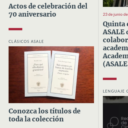
Actos de celebración del
70 aniversario
23 de junio d
Quinta 
ASALE d
colabor
CLÁSICOS ASALE
academi
Academi
(ASALE
LENGUAJE 
Conozca los títulos de
toda la colección