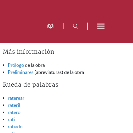
Más información
Prólogo
de la obra
Preliminares
(abreviaturas) de la obra
Rueda de palabras
raterear
rateril
ratero
rati
ratiado