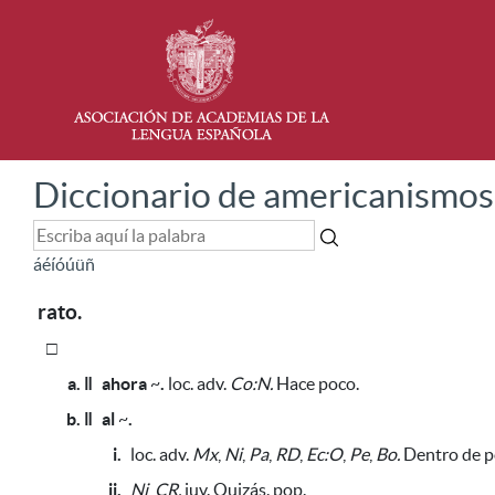
Diccionario de americanismos
á
é
í
ó
ú
ü
ñ
rato.
□
a. ǁ
ahora
~
.
loc. adv.
Co:N.
Hace poco.
b. ǁ
al
~
.
i.
loc. adv.
Mx
,
Ni
,
Pa
,
RD
,
Ec:O
,
Pe
,
Bo.
Dentro de po
ii.
Ni
,
CR.
juv. Quizás. pop.