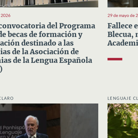
e 2026
29 de mayo de 
convocatoria del Programa
Fallece 
e becas de formación y
Blecua, 
ación destinado a las
Academi
as de la Asociación de
as de la Lengua Española
)
CLARO
LENGUAJE C