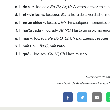
c. ǁ
de a
~
s.
loc. adv.
Bo
,
Py
,
Ar
,
Ur.
A veces, de vez en cua
d. ǁ
el
~
de los
~
s.
loc. sust.
Ec.
La hora de la verdad, el m
e. ǁ
en un chico
~
.
loc. adv.
Mx.
En cualquier momento. p
f. ǁ
hasta cada
~
.
loc. adv.
Ar:NO.
Hasta un próximo encu
g. ǁ
más
~
.
loc. adv.
Pe
,
Bo:O
;
Ec
,
Ch,
p.u. Luego, después.
h. ǁ
más un
~
.
Bo:O.
más rato
.
i. ǁ
qué
~
.
loc. adv.
Gu
,
Ni
,
Ch.
Hace mucho.
Diccionario de a
Asociación de Academias de la Lengua 