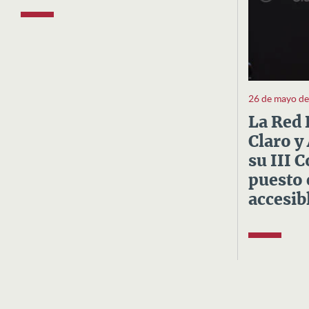
26 de mayo d
La Red 
Claro y
su III 
puesto 
accesibl