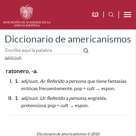
Diccionario de americanismos
á
é
í
ó
ú
ü
ñ
ratonero, -a.
I.
1.
adj/sust.
Ar.
Referido a persona
, que tiene fantasías
eróticas frecuentemente. pop + cult → espon.
II.
1.
adj/sust.
Ur.
Referido a persona
, engreída,
pretenciosa. pop + cult → espon.
Diccionario de americanismos © 2010