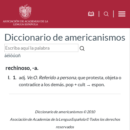
Diccionario de americanismos
á
é
í
ó
ú
ü
ñ
rechinoso, -a.
I.
1.
adj.
Ve:O.
Referido a persona
, que protesta, objeta o
contradice a los demás. pop + cult → espon.
Diccionario de americanismos © 2010
Asociación de Academias de la Lengua Española © Todos los derechos
reservados