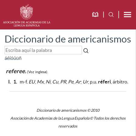
Diccionario de americanismos
á
é
í
ó
ú
ü
ñ
referee.
(Voz
inglesa).
I.
1.
m-f.
EU
,
Mx
,
Ni
,
Cu
,
PR
,
Pe
,
Ar
;
Ur
, p.u.
réferi
, árbitro.
Diccionario de americanismos © 2010
Asociación de Academias de la Lengua Española © Todos los derechos
reservados