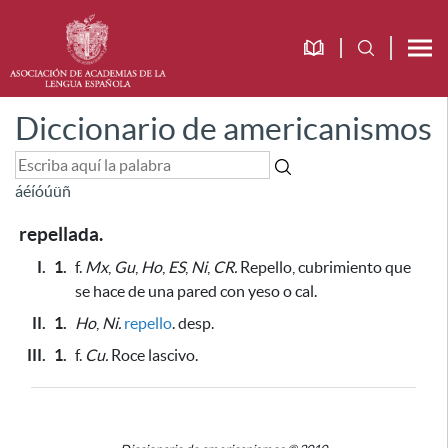
Diccionario de americanismos
á
é
í
ó
ú
ü
ñ
repellada.
I.
1.
f.
Mx
,
Gu
,
Ho
,
ES
,
Ni
,
CR.
Repello, cubrimiento que
se hace de una pared con yeso o cal.
II.
1.
Ho
,
Ni.
repello
. desp.
III.
1.
f.
Cu.
Roce lascivo.