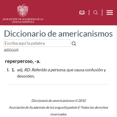
Diccionario de americanismos
á
é
í
ó
ú
ü
ñ
reperperoso, -a.
I.
1.
adj.
RD.
Referido a persona
, que causa confusión y
desorden.
Diccionario de americanismos © 2010
Asociación de Academias de la Lengua Española © Todos los derechos
reservados