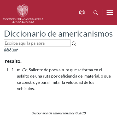
Diccionario de americanismos
á
é
í
ó
ú
ü
ñ
resalto.
I.
1.
m.
Ch.
Saliente de poca altura que se forma en el
asfalto de una ruta
por deficiencia del material
,
o que
se construye para limitar la velocidad de los
vehículos
.
Diccionario de americanismos © 2010