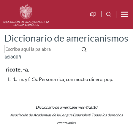
Diccionario de americanismos
á
é
í
ó
ú
ü
ñ
ricote, -a.
I.
1.
m. y f.
Cu.
Persona rica, con mucho dinero. pop.
Diccionario de americanismos © 2010
Asociación de Academias de la Lengua Española © Todos los derechos
reservados