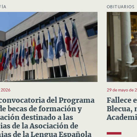
FÍA
OBITUARIOS
e 2026
29 de mayo de 
convocatoria del Programa
Fallece 
e becas de formación y
Blecua, 
ación destinado a las
Academi
as de la Asociación de
as de la Lengua Española