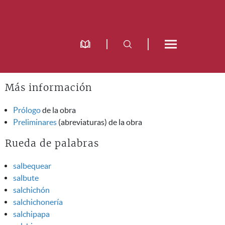
Más información
Prólogo
de la obra
Preliminares
(abreviaturas) de la obra
Rueda de palabras
salbequear
salbute
salchichón
salchichonería
salchipapa