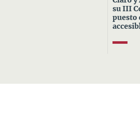
Claro y
su III 
puesto 
accesibl