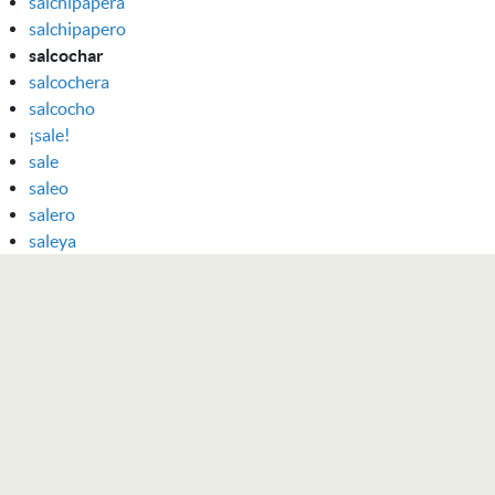
salchipapera
salchipapero
salcochar
salcochera
salcocho
¡sale!
sale
saleo
salero
saleya