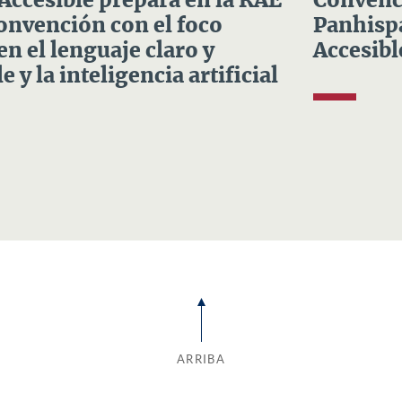
 Accesible prepara en la RAE
Convenci
Convención con el foco
Panhispá
en el lenguaje claro y
Accesibl
e y la inteligencia artificial
ARRIBA