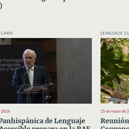
)
CLARO
LENGUAJE C
e 2026
25 de mayo de 
Panhispánica de Lenguaje
Reunión 