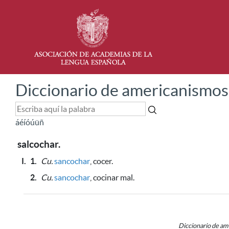
Diccionario de americanismos
á
é
í
ó
ú
ü
ñ
salcochar.
I.
1.
Cu.
sancochar
, cocer.
2.
Cu.
sancochar
, cocinar mal.
Diccionario de a